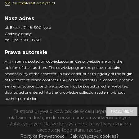
biuro@ksiestwo.nysa.pl
Nasz adres
ul. Bracka 7, 48-300 Nysa
Godziny pracy:
pn. – pt. 7.30 – 15.30
Prawa autorskie
All materials posted on odwiedzpogranicze.pl website are only the
opinion of their authors. The odwiedzpogranicze.pl does not take
responsibility of their content. In case of doubt as to legality of the origin
of the content please contact us. All of the contents (i.a. content, graphic
elements, source code of website) cannot be posted on other websites,
distributed or entered into the knowledge collection system without
author permission.
Ta strona używa plików cookie w celu usprawnienia i
ROZUMIEM
ułatwienia dostępu do serwisu oraz prowadzenia danych
statystycznych. Dalsze korzystanie z tej witryny oznacza
© Nyskie Księstwo Jezior i Gór 2018 - Zaprojektowane przez
akceptację tego stanu rzeczy.
SoftwareSystem.pl
Polityka Prywatności
Jak wyłączyć cookies?