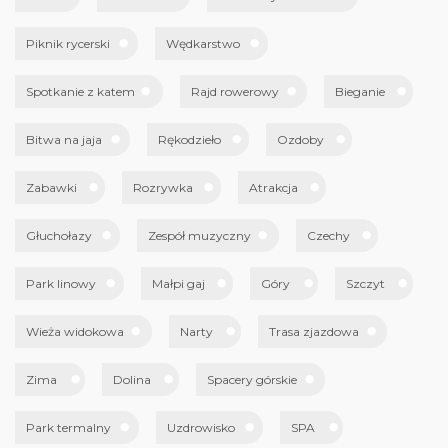
Piknik rycerski
Wędkarstwo
Spotkanie z katem
Rajd rowerowy
Bieganie
Bitwa na jaja
Rękodzieło
Ozdoby
Zabawki
Rozrywka
Atrakcja
Głuchołazy
Zespół muzyczny
Czechy
Park linowy
Małpi gaj
Góry
Szczyt
Wieża widokowa
Narty
Trasa zjazdowa
Zima
Dolina
Spacery górskie
Park termalny
Uzdrowisko
SPA