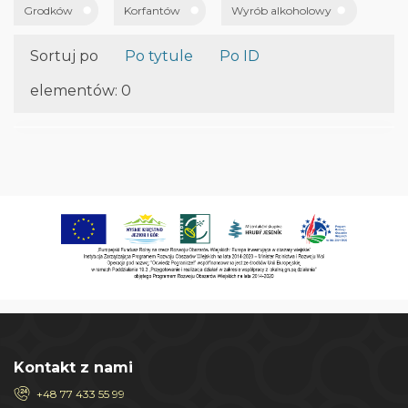
Grodków
Korfantów
Wyrób alkoholowy
Sortuj po
Po tytule
Po ID
elementów: 0
Kontakt z nami
+48 77 433 55 99