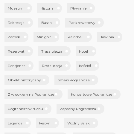
Muzeum
Historia
Pływanie
Rekreacja
Basen
Park rowerowy
Zamek
Minigolf
Paintball
Jaskinia
Rezerwat
Trasa piesza
Hotel
Pensjonat
Restauracja
Kościół
Obiekt historyczny
Smaki Pogranicza
Z widokiem na Pogranicze
Koncertowe Pogranicze
Pogranicze w ruchu
Zapachy Pogranicza
Legenda
Festyn
Wodny Szlak