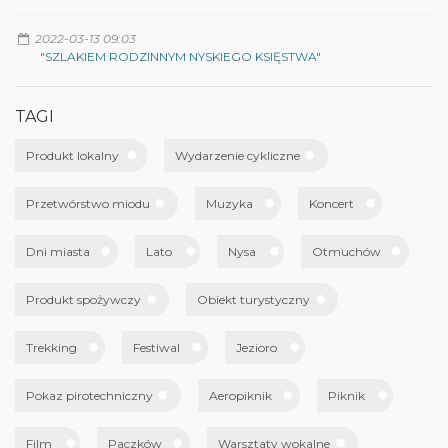
2022-03-13 09:03
"SZLAKIEM RODZINNYM NYSKIEGO KSIĘSTWA"
TAGI
Produkt lokalny
Wydarzenie cykliczne
Przetwórstwo miodu
Muzyka
Koncert
Dni miasta
Lato
Nysa
Otmuchów
Produkt spożywczy
Obiekt turystyczny
Trekking
Festiwal
Jezioro
Pokaz pirotechniczny
Aeropiknik
Piknik
Film
Paczków
Warsztaty wokalne