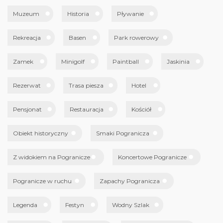
Muzeum
Historia
Pływanie
Rekreacja
Basen
Park rowerowy
Zamek
Minigolf
Paintball
Jaskinia
Rezerwat
Trasa piesza
Hotel
Pensjonat
Restauracja
Kościół
Obiekt historyczny
Smaki Pogranicza
Z widokiem na Pogranicze
Koncertowe Pogranicze
Pogranicze w ruchu
Zapachy Pogranicza
Legenda
Festyn
Wodny Szlak