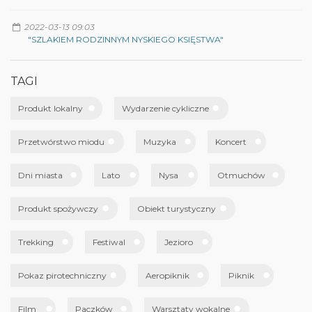
2022-03-13 09:03
"SZLAKIEM RODZINNYM NYSKIEGO KSIĘSTWA"
TAGI
Produkt lokalny
Wydarzenie cykliczne
Przetwórstwo miodu
Muzyka
Koncert
Dni miasta
Lato
Nysa
Otmuchów
Produkt spożywczy
Obiekt turystyczny
Trekking
Festiwal
Jezioro
Pokaz pirotechniczny
Aeropiknik
Piknik
Film
Paczków
Warsztaty wokalne