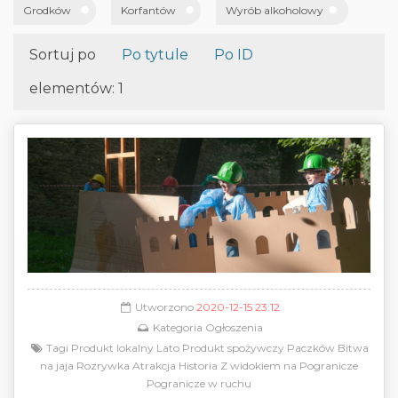
Grodków
Korfantów
Wyrób alkoholowy
Sortuj po
Po tytule
Po ID
elementów: 1
Utworzono
2020-12-15 23:12
Kategoria
Ogłoszenia
Tagi
Produkt lokalny
Lato
Produkt spożywczy
Paczków
Bitwa
na jaja
Rozrywka
Atrakcja
Historia
Z widokiem na Pogranicze
Pogranicze w ruchu