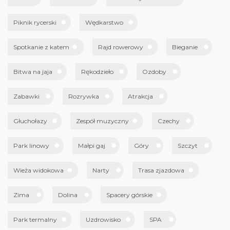
Piknik rycerski
Wędkarstwo
Spotkanie z katem
Rajd rowerowy
Bieganie
Bitwa na jaja
Rękodzieło
Ozdoby
Zabawki
Rozrywka
Atrakcja
Głuchołazy
Zespół muzyczny
Czechy
Park linowy
Małpi gaj
Góry
Szczyt
Wieża widokowa
Narty
Trasa zjazdowa
Zima
Dolina
Spacery górskie
Park termalny
Uzdrowisko
SPA