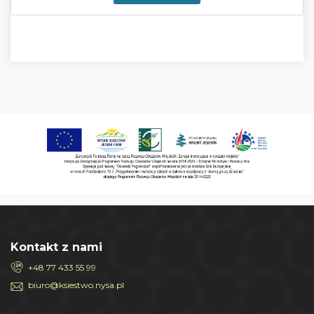
Kontakt z nami
+48 77 433 55 99
biuro@ksiestwo.nysa.pl