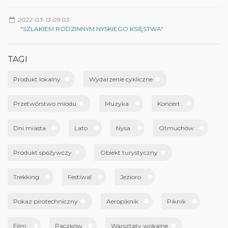
2022-03-13 09:03
"SZLAKIEM RODZINNYM NYSKIEGO KSIĘSTWA"
TAGI
Produkt lokalny
Wydarzenie cykliczne
Przetwórstwo miodu
Muzyka
Koncert
Dni miasta
Lato
Nysa
Otmuchów
Produkt spożywczy
Obiekt turystyczny
Trekking
Festiwal
Jezioro
Pokaz pirotechniczny
Aeropiknik
Piknik
Film
Paczków
Warsztaty wokalne