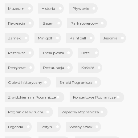
Muzeum
Historia
Pływanie
Rekreacja
Basen
Park rowerowy
Zamek
Minigolf
Paintball
Jaskinia
Rezerwat
Trasa piesza
Hotel
Pensjonat
Restauracja
Kościół
Obiekt historyczny
Smaki Pogranicza
Z widokiem na Pogranicze
Koncertowe Pogranicze
Pogranicze w ruchu
Zapachy Pogranicza
Legenda
Festyn
Wodny Szlak