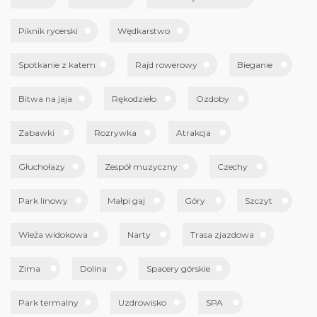
Piknik rycerski
Wędkarstwo
Spotkanie z katem
Rajd rowerowy
Bieganie
Bitwa na jaja
Rękodzieło
Ozdoby
Zabawki
Rozrywka
Atrakcja
Głuchołazy
Zespół muzyczny
Czechy
Park linowy
Małpi gaj
Góry
Szczyt
Wieża widokowa
Narty
Trasa zjazdowa
Zima
Dolina
Spacery górskie
Park termalny
Uzdrowisko
SPA