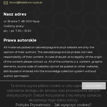
biuro@ksiestwo.nysa.pl
Nasz adres
ul. Bracka 7, 48-300 Nysa
Godziny pracy:
pn. – pt. 7.30 – 15.30
Prawa autorskie
All materials posted on odwiedzpogranicze.pl website are only the
opinion of their authors. The odwiedzpogranicze.pl does not take
responsibility of their content. In case of doubt as to legality of the origin
of the content please contact us. All of the contents (i.a. content, graphic
elements, source code of website) cannot be posted on other websites,
distributed or entered into the knowledge collection system without
author permission.
Ta strona używa plików cookie w celu usprawnienia i
ROZUMIEM
ułatwienia dostępu do serwisu oraz prowadzenia danych
statystycznych. Dalsze korzystanie z tej witryny oznacza
© Nyskie Księstwo Jezior i Gór 2018 - Zaprojektowane przez
akceptację tego stanu rzeczy.
SoftwareSystem.pl
Polityka Prywatności
Jak wyłączyć cookies?