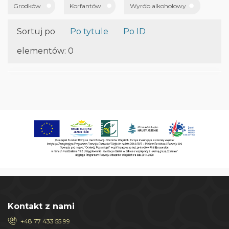
Grodków
Korfantów
Wyrób alkoholowy
Sortuj po
Po tytule
Po ID
elementów: 0
Kontakt z nami
+48 77 433 55 99