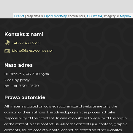
Leaflet
| Map data ©
OpenStreetMap
contributors,
CC-BY-SA
, Imagery ©
Mapbox
Kontakt z nami
+48 77 433 55 99
biuro@ksiestwo.nysa.pl
Nasz adres
ul. Bracka 7, 48-300 Nysa
Godziny pracy:
pn. – pt. 7.30 – 15.30
Prawa autorskie
All materials posted on odwiedzpogranicze.pl website are only the
opinion of their authors. The odwiedzpogranicze.pl does not take
responsibility of their content. In case of doubt as to legality of the origin
of the content please contact us. All of the contents (i.a. content, graphic
elements, source code of website) cannot be posted on other websites,