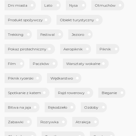
Dni miasta
Lato
Nysa
Otmuchów
Produkt spożywczy
Obiekt turystyczny
Trekking
Festiwal
Jezioro
Pokaz pirotechniczny
Aeropiknik
Piknik
Film
Paczków
Warsztaty wokalne
Piknik rycerski
Wędkarstwo
Spotkanie z katem
Rajd rowerowy
Bieganie
Bitwa na jaja
Rękodzieło
Ozdoby
Zabawki
Rozrywka
Atrakcja