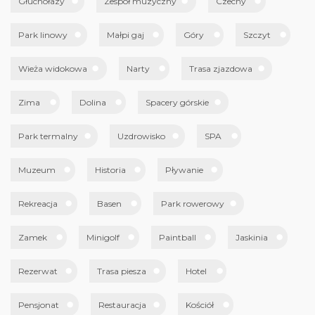
Głuchołazy
Zespół muzyczny
Czechy
Park linowy
Małpi gaj
Góry
Szczyt
Wieża widokowa
Narty
Trasa zjazdowa
Zima
Dolina
Spacery górskie
Park termalny
Uzdrowisko
SPA
Muzeum
Historia
Pływanie
Rekreacja
Basen
Park rowerowy
Zamek
Minigolf
Paintball
Jaskinia
Rezerwat
Trasa piesza
Hotel
Pensjonat
Restauracja
Kościół