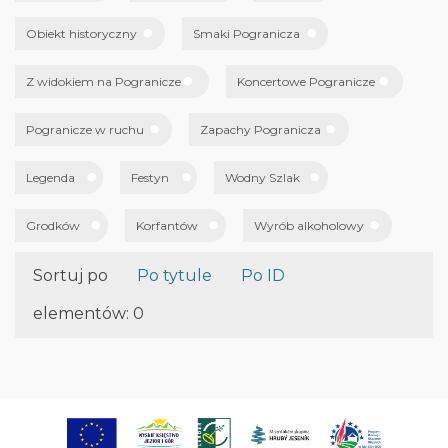
Obiekt historyczny
Smaki Pogranicza
Z widokiem na Pogranicze
Koncertowe Pogranicze
Pogranicze w ruchu
Zapachy Pogranicza
Legenda
Festyn
Wodny Szlak
Grodków
Korfantów
Wyrób alkoholowy
Sortuj po
Po tytule
Po ID
elementów: 0