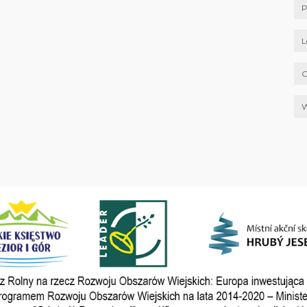
P
L
G
W