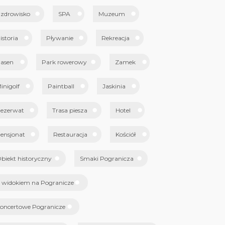
zdrowisko
SPA
Muzeum
istoria
Pływanie
Rekreacja
asen
Park rowerowy
Zamek
inigolf
Paintball
Jaskinia
ezerwat
Trasa piesza
Hotel
ensjonat
Restauracja
Kościół
biekt historyczny
Smaki Pogranicza
 widokiem na Pogranicze
oncertowe Pogranicze