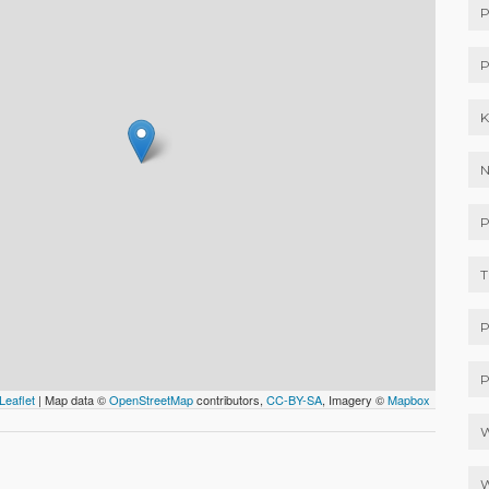
P
P
K
N
P
T
P
P
Leaflet
| Map data ©
OpenStreetMap
contributors,
CC-BY-SA
, Imagery ©
Mapbox
W
W