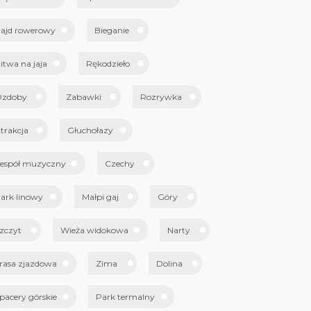
ajd rowerowy
Bieganie
itwa na jaja
Rękodzieło
zdoby
Zabawki
Rozrywka
trakcja
Głuchołazy
espół muzyczny
Czechy
ark linowy
Małpi gaj
Góry
zczyt
Wieża widokowa
Narty
rasa zjazdowa
Zima
Dolina
pacery górskie
Park termalny