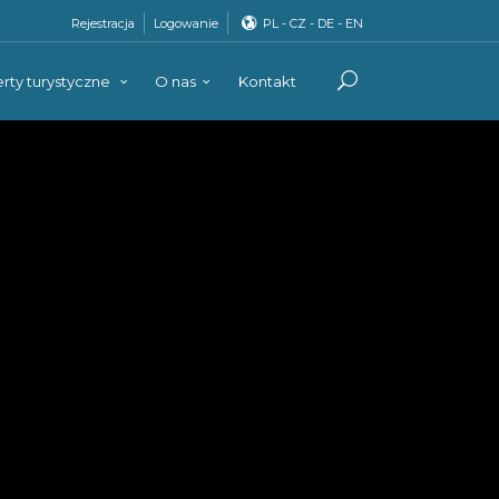
Rejestracja
Logowanie
PL
-
CZ
-
DE
-
EN
rty turystyczne
O nas
Kontakt