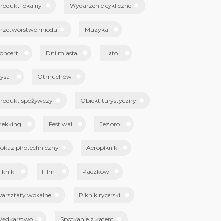
rodukt lokalny
Wydarzenie cykliczne
rzetwórstwo miodu
Muzyka
oncert
Dni miasta
Lato
ysa
Otmuchów
rodukt spożywczy
Obiekt turystyczny
rekking
Festiwal
Jezioro
okaz pirotechniczny
Aeropiknik
iknik
Film
Paczków
arsztaty wokalne
Piknik rycerski
ędkarstwo
Spotkanie z katem