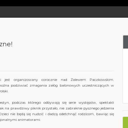
zne!
ki jest organizowany corocznie nad Zalewem Paczkowskim.
można podziwiać zmagania załóg balonowych uczestniczących w
lski.
estyn, podczas którego odbywają się serie występów, spektakli
Jak na prawdziwy piknik przystało, nie zabraknie pysznego jedzenia
. Dzieci nie będą się nudzić i dadzą odetchnąć rodzicom, bawiąc się
sjonalnymi animatorami.