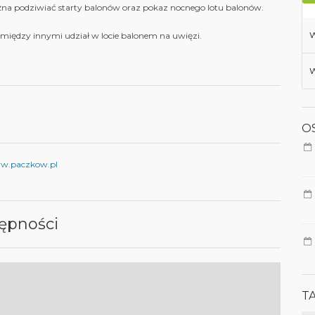
na podziwiać starty balonów oraz pokaz nocnego lotu balonów.
W
między innymi udział w locie balonem na uwięzi.
W
OS
w.paczkow.pl
ępności
T