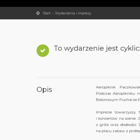
Start
Wydarzenia i imprezy
To wydarzenie jest cyklic
Aeropiknik Paczkows
Opis
Podczas Aeropikniku 
Balonowym Pucharze Po
Imprezie towarzyszy f
i koncertów na scenie. 
z grilla oraz słodkości
na placu zabaw z profe